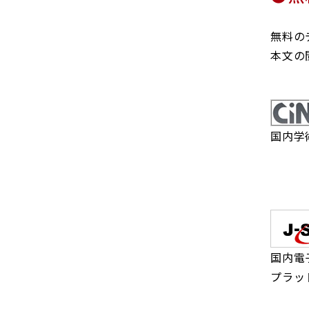
無料の
本文の
国内学
国内電
プラッ