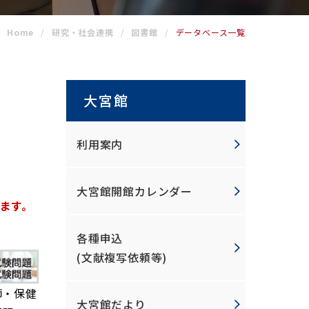
mentor
Home
研究・社会連携
図書館
データベース一覧
大宮館
利用案内
大宮館開館カレンダー
ます。
各種申込
(文献複写依頼等)
師・保健
大宮館だより