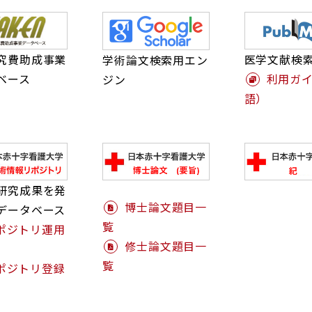
究費助成事業
医学文献検
学術論文検索用エン
ベース
利用ガ
ジン
語）
研究成果を発
博士論文題目一
データベース
覧
ポジトリ運用
修士論文題目一
覧
ポジトリ登録