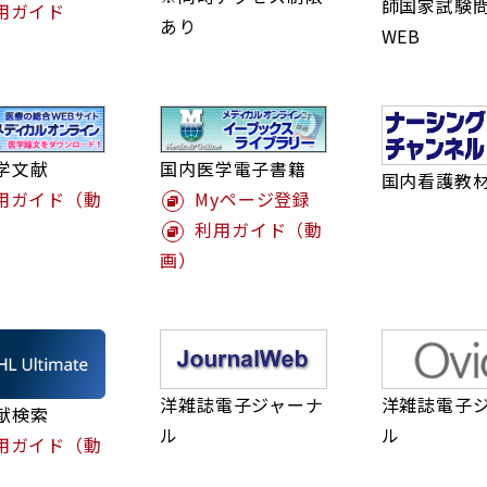
師国家試験
用ガイド
あり
WEB
学文献
国内医学電子書籍
国内看護教
用ガイド（動
Myページ登録
利用ガイド（動
画）
洋雑誌電子ジャーナ
洋雑誌電子
献検索
ル
ル
用ガイド（動