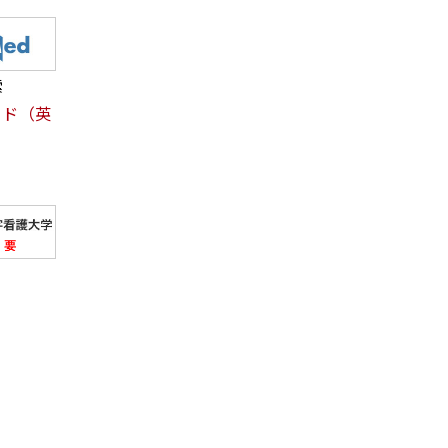
索
イド（英