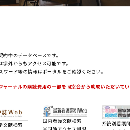
Glexa
Assess
BORATION
連携
ENGLISH
契約中のデータベースです。
は学外からもアクセス可能です。
パスワード等の情報はポータルをご確認ください。
ジャーナルの購読費用の一部を同窓会から助成いただいてい
国内看護文献検索
系統別看護
学文献検索
※同時アクセス制限