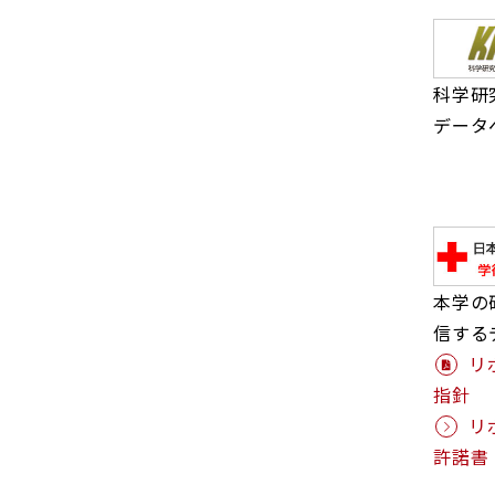
科学研
データ
本学の
信する
リ
指針
リ
許諾書