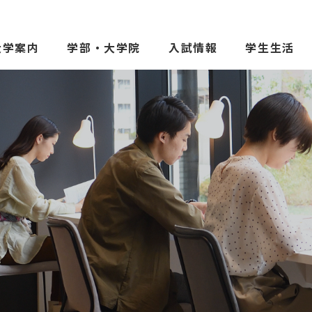
大学案内
学部・大学院
入試情報
学生生活
受験生の方へ
保護者の
在学生の方へ
一般の方
卒業生の方へ
ご寄付を
院
よくある質問
教職員募
お問い合わせ
図書館
アクセス
学内専用
ポータル