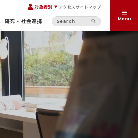
対象者別
アクセス
サイトマップ
Menu
研究・社会連携
方へ
へ
受験生の方へ
お考えの方へ
保護者の方へ
在学生の方へ
集
一般の方へ
卒業生の方へ
ご寄付をお考えの方へ
サイト