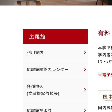
RESEARCH & COLLA
研究・社会
有料
広尾館
本学で
利用案内
学内者
ID・
広尾館開館カレンダー
※電子
各種申込
(文献複写依頼等)
国内医
広尾館だより