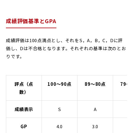
Glexa
Assessmentor
成績評価基準とGPA
ENGLISH
成績評価は100点満点とし、それをS，A，B，C，Dに評
価し、Dは不合格となります。それぞれの基準は次のとお
りです。
学部進学
大学院進学
資料請求
イベント
イベント
評点（点
100～90点
89～80点
79～
数）
成績表示
S
A
B
OFFICIAL SNS ACCOUNT
GP
4.0
3.0
2.