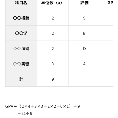
科目名
単位数（a）
評価
GP（
〇〇概論
2
S
4
〇〇学
2
B
2
◇◇演習
2
D
0
◇◇実習
3
A
3
計
9
GPA＝（2×4＋3×3＋2×2＋0×1）÷9
＝21÷9