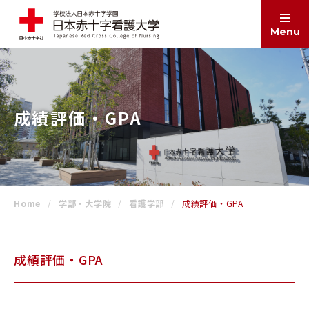
Menu
ABOUT
大学案内
成績評価・GPA
EDUCATION
学部・大学院
Home
学部・大学院
看護学部
成績評価・GPA
ADMISSIONS
入試情報
成績評価・GPA
SCHOOL LIFE
学生生活