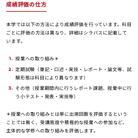
成績評価の仕方
RESEARCH & COLLABORATION
研究・社会連携
本学では以下の方法により成績評価を行っています。科目
ごとに評価の方法は異なり、詳細はシラバスに記載して
います。
受験生の方へ
保護者の方へ
在学生の方へ
一般の方へ
授業への取り組み＊
卒業生の方へ
ご寄付をお考えの方へ
定期試験（筆記・口述・実技・レポート・論文等、試
験形態は科目により異なります）
よくある質問
教職員募集
その他（授業期間内に行うレポート課題、授業中に行
う小テスト・発表・実技等）
お問い合わせ
図書館
アクセス
＊授業への取り組みとは単に出席回数を評価するという
ことでは無く、受講態度や積極的な授業への参加など、
学内専用
ポータルサイト
主体的な学修への取り組みを評価します。