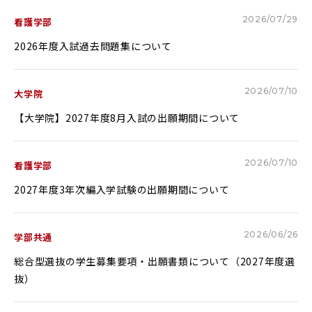
Glexa
Assessmentor
2026/07/29
看護学部
2026年度入試過去問題集について
ENGLISH
2026/07/10
大学院
【大学院】2027年度8月入試の出願期間について
学部進学
大学院進学
資料請求
イベント
イベント
2026/07/10
看護学部
2027年度3年次編入学試験の出願期間について
2026/06/26
学部共通
総合型選抜の学生募集要項・出願書類について（2027年度選
OFFICIAL SNS ACCOUNT
抜）