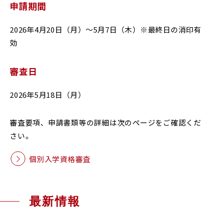
申請期間
RESEARCH & COLLABORATION
研究・社会連携
2026年4月20日（月）～5月7日（木）※最終日の消印有
効
受験生の方へ
保護者の方へ
審査日
在学生の方へ
一般の方へ
2026年5月18日（月）
卒業生の方へ
ご寄付をお考えの方へ
審査要項、申請書類等の詳細は次のページをご確認くだ
よくある質問
教職員募集
さい。
お問い合わせ
図書館
個別入学資格審査
アクセス
最新情報
学内専用
ポータルサイト