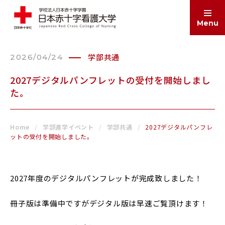
Menu
学部共通
2026/04/24
ABOUT
大学案内
2027デジタルパンフレットの受付を開始しまし
た。
EDUCATION
学部・大学院
Home
学部進学イベント
学部共通
2027デジタルパンフレ
ットの受付を開始しました。
ADMISSIONS
入試情報
2027年度のデジタルパンフレットが完成致しました！
SCHOOL LIFE
学生生活
冊子版は準備中ですがデジタル版は早速ご覧頂けます！