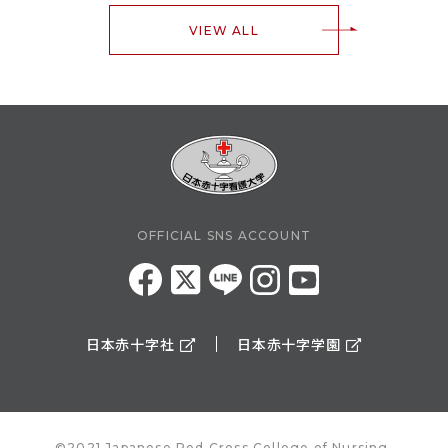
VIEW ALL
OFFICIAL SNS ACCOUNT
日本赤十字社
日本赤十字学園
©2021 Japanese Red Cross College of Nursing.