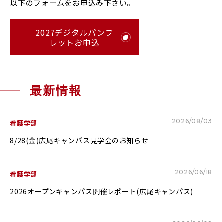
以下のフォームをお申込み下さい。
RESEARCH & COLLABORATION
研究・社会連携
2027デジタルパンフ
レットお申込
受験生の方へ
保護者の方へ
在学生の方へ
一般の方へ
最新情報
卒業生の方へ
ご寄付をお考えの方へ
2026/08/03
看護学部
よくある質問
教職員募集
8/28(金)広尾キャンパス見学会のお知らせ
お問い合わせ
図書館
2026/06/18
看護学部
アクセス
2026オープンキャンパス開催レポート(広尾キャンパス)
学内専用
ポータルサイト