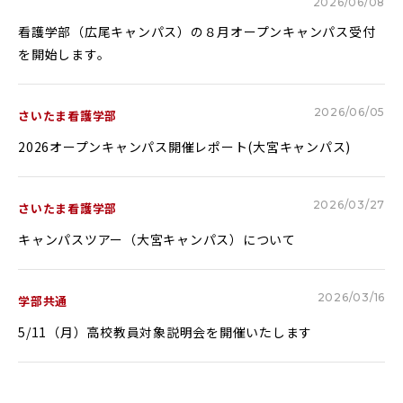
2026/06/08
Glexa
Assessmentor
看護学部（広尾キャンパス）の８月オープンキャンパス受付
を開始します。
ENGLISH
2026/06/05
さいたま看護学部
2026オープンキャンパス開催レポート(大宮キャンパス)
学部進学
大学院進学
資料請求
イベント
イベント
2026/03/27
さいたま看護学部
キャンパスツアー（大宮キャンパス）について
2026/03/16
学部共通
5/11（月）高校教員対象説明会を開催いたします
OFFICIAL SNS ACCOUNT