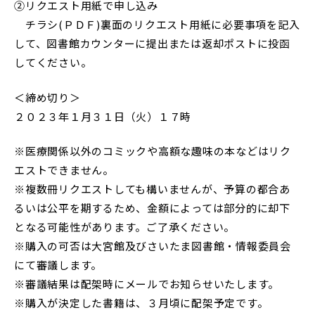
②リクエスト用紙で申し込み
Glexa
Assessmentor
チラシ(ＰＤＦ)裏面のリクエスト用紙に必要事項を記入
して、図書館カウンターに提出または返却ポストに投函
ENGLISH
してください。
＜締め切り＞
２０２３年１月３１日（火）１７時
学部進学
大学院進学
資料請求
イベント
イベント
※医療関係以外のコミックや高額な趣味の本などはリク
エストできません。
※複数冊リクエストしても構いませんが、予算の都合あ
るいは公平を期するため、金額によっては部分的に却下
となる可能性があります。ご了承ください。
※購入の可否は大宮館及びさいたま図書館・情報委員会
にて審議します。
OFFICIAL SNS ACCOUNT
※審議結果は配架時にメールでお知らせいたします。
※購入が決定した書籍は、３月頃に配架予定です。