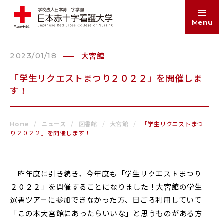
Menu
大宮館
2023/01/18
ABOUT
大学案内
「学生リクエストまつり２０２２」を開催しま
す！
EDUCATION
学部・大学院
Home
ニュース
図書館
大宮館
「学生リクエストまつ
り２０２２」を開催します！
ADMISSIONS
入試情報
昨年度に引き続き、今年度も「学生リクエストまつり
２０２２」を開催することになりました！大宮館の学生
SCHOOL LIFE
学生生活
選書ツアーに参加できなかった方、日ごろ利用していて
「この本大宮館にあったらいいな」と思うものがある方