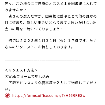
等々、この機会にご自身のオススメ本を図書館に入れて
RESEARCH & COLLABORATION
みませんか？
研究・社会連携
皆さんの選んだ本が、図書館に並ぶことで他の誰かの
目に留まり、新しい出会いとなります♪思いがけない出
会いの場を一緒につくりましょう！
受験生の方へ
保護者の方へ
締切は２０２３年１月３１日（火）１７時です。たく
在学生の方へ
一般の方へ
さんのリクエスト、お待ちしております。
卒業生の方へ
ご寄付をお考えの方へ
_____________________________________
よくある質問
教職員募集
＜リクエスト方法＞
お問い合わせ
図書館
①Webフォームで申し込み
下記アドレスより必要事項を入力して送信してくださ
アクセス
い。
https://forms.office.com/r/TxH16RRESw
学内専用
ポータルサイト