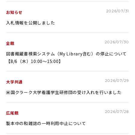
Glexa
Assessmentor
2026/07/31
お知らせ
ENGLISH
入札情報を公開しました
2026/07/30
全館
図書館蔵書検索システム（My Library含む）の停止について
学部進学
大学院進学
【8/6（木）10:00～15:00】
資料請求
イベント
イベント
2026/07/29
大学共通
米国クラーク大学看護学生研修団の受け入れを行いました
2026/07/28
広尾館
OFFICIAL SNS ACCOUNT
製本中の和雑誌の一時利用中止について