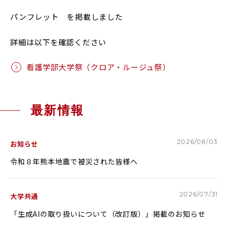
RESEARCH & COLLABORATION
パンフレット を掲載しました
研究・社会連携
詳細は以下を確認ください
看護学部大学祭（クロア・ルージュ祭）
受験生の方へ
保護者の方へ
在学生の方へ
一般の方へ
最新情報
卒業生の方へ
ご寄付をお考えの方へ
よくある質問
教職員募集
2026/08/03
お知らせ
お問い合わせ
図書館
令和８年熊本地震で被災された皆様へ
アクセス
2026/07/31
大学共通
学内専用
ポータルサイト
「生成AIの取り扱いについて（改訂版）」掲載のお知らせ