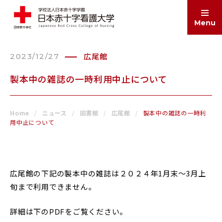
Menu
広尾館
2023/12/27
ABOUT
大学案内
製本中の雑誌の一時利用中止について
EDUCATION
学部・大学院
Home
ニュース
図書館
広尾館
製本中の雑誌の一時利
用中止について
ADMISSIONS
入試情報
広尾館の下記の製本中の雑誌は２０２４年1月末～3月上
旬まで利用できません。
SCHOOL LIFE
学生生活
詳細は下のPDFをご覧ください。