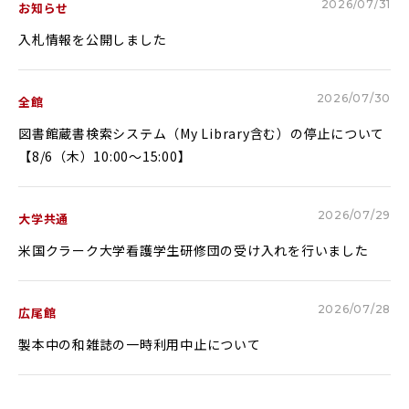
2026/07/31
お知らせ
Glexa
Assessmentor
入札情報を公開しました
ENGLISH
2026/07/30
全館
図書館蔵書検索システム（My Library含む）の停止について
【8/6（木）10:00～15:00】
学部進学
大学院進学
資料請求
イベント
イベント
2026/07/29
大学共通
米国クラーク大学看護学生研修団の受け入れを行いました
2026/07/28
広尾館
OFFICIAL SNS ACCOUNT
製本中の和雑誌の一時利用中止について