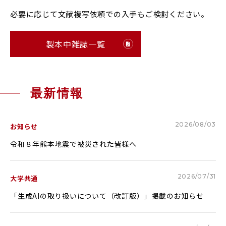
必要に応じて文献複写依頼での入手もご検討ください。
RESEARCH & COLLABORATION
研究・社会連携
製本中雑誌一覧
受験生の方へ
保護者の方へ
在学生の方へ
一般の方へ
最新情報
卒業生の方へ
ご寄付をお考えの方へ
2026/08/03
お知らせ
よくある質問
教職員募集
令和８年熊本地震で被災された皆様へ
お問い合わせ
図書館
2026/07/31
大学共通
アクセス
「生成AIの取り扱いについて（改訂版）」掲載のお知らせ
学内専用
ポータルサイト