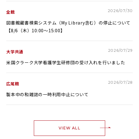
Glexa
Assessmentor
2026/07/30
全館
ENGLISH
図書館蔵書検索システム（My Library含む）の停止について
【8/6（木）10:00～15:00】
2026/07/29
大学共通
学部進学
大学院進学
米国クラーク大学看護学生研修団の受け入れを行いました
資料請求
イベント
イベント
2026/07/28
広尾館
製本中の和雑誌の一時利用中止について
OFFICIAL SNS ACCOUNT
VIEW ALL