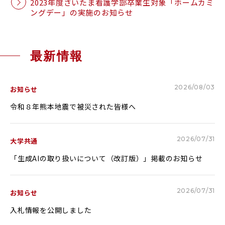
2023年度さいたま看護学部卒業生対象「ホームカミ
ングデー」の実施のお知らせ
RESEARCH & COLLABORATION
研究・社会連携
最新情報
受験生の方へ
保護者の方へ
在学生の方へ
一般の方へ
2026/08/03
お知らせ
令和８年熊本地震で被災された皆様へ
卒業生の方へ
ご寄付をお考えの方へ
よくある質問
教職員募集
2026/07/31
大学共通
「生成AIの取り扱いについて（改訂版）」掲載のお知らせ
お問い合わせ
図書館
アクセス
2026/07/31
お知らせ
入札情報を公開しました
学内専用
ポータルサイト