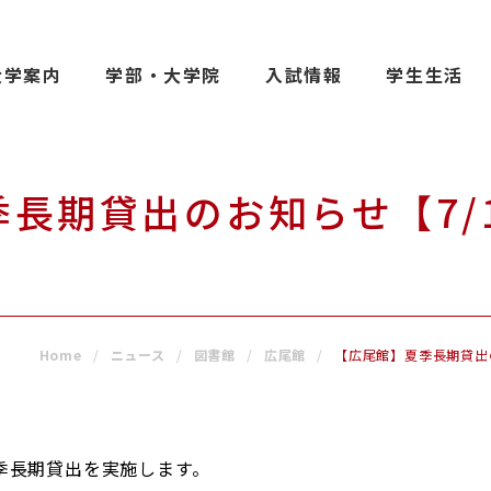
大学案内
学部・大学院
入試情報
学生生活
受験生の方へ
保護者の
在学生の方へ
一般の方
長期貸出のお知らせ【7/
卒業生の方へ
ご寄付を
院
）】
よくある質問
教職員募
お問い合わせ
図書館
Home
ニュース
図書館
広尾館
【広尾館】夏季長期貸出の
アクセス
学内専用
ポータル
季長期貸出を実施します。