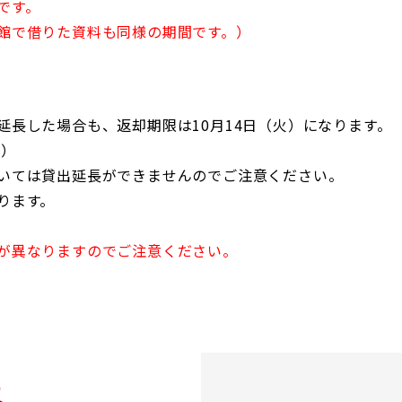
です。
Glexa
Assess
BORATION
連携
館で借りた資料も同様の期間です。）
ENGLISH
延長した場合も、返却期限は10月14日（火）になります。
く）
いては貸出延長ができませんのでご注意ください。
ります。
が異なりますのでご注意ください。
報