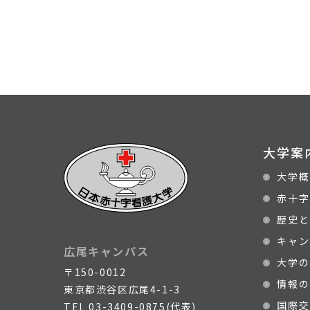
大学案
大学概
赤十字
歴史と
キャン
広尾キャンパス
大学の
〒150-0012
情報の
東京都渋谷区広尾4-1-3
国際交
TEL
03-3409-0875(代表)