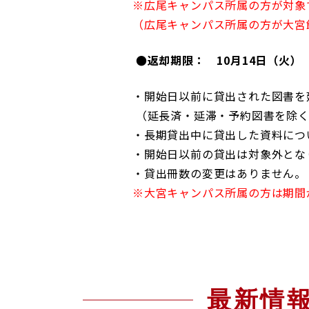
※広尾キャンパス所属の方が対象
RESEARCH & COLLA
研究・社会
（広尾キャンパス所属の方が大宮
●返却期限： 10月14日（火）
・開始日以前に貸出された図書を
（延長済・延滞・予約図書を除
・長期貸出中に貸出した資料につ
・開始日以前の貸出は対象外とな
・貸出冊数の変更はありません。
※大宮キャンパス所属の方は期間
最新情