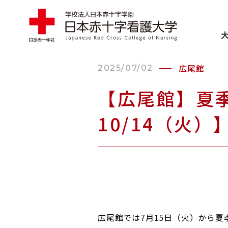
ABOUT
大学案内
広尾館
2025/07/02
【広尾館】夏季
EDUCATION
学部・大学
10/14（火
ADMISSIONS
入試情報
SCHOOL LIFE
学生生活
広尾館では7月15日（火）から夏