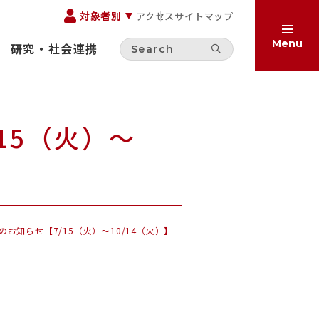
対象者別
アクセス
サイトマップ
Menu
研究・社会連携
方へ
へ
15（火）～
受験生の方へ
お考えの方へ
保護者の方へ
在学生の方へ
集
一般の方へ
お知らせ【7/15（火）～10/14（火）】
卒業生の方へ
ご寄付をお考えの方へ
サイト