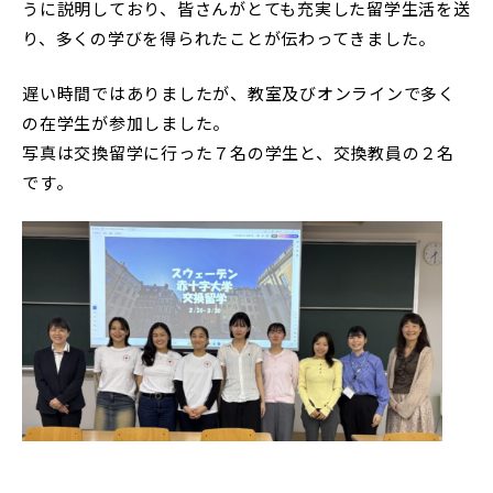
うに説明しており、皆さんがとても充実した留学生活を送
RESEARCH & COLLABORATION
り、多くの学びを得られたことが伝わってきました。
研究・社会連携
遅い時間ではありましたが、教室及びオンラインで多く
の在学生が参加しました。
受験生の方へ
保護者の方へ
写真は交換留学に行った７名の学生と、交換教員の２名
です。
在学生の方へ
一般の方へ
卒業生の方へ
ご寄付をお考えの方へ
よくある質問
教職員募集
お問い合わせ
図書館
アクセス
学内専用
ポータルサイト