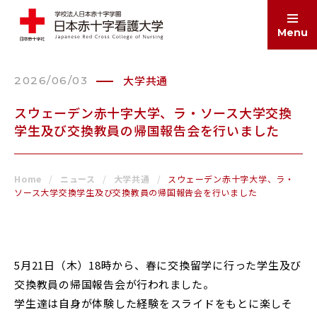
Menu
大学共通
2026/06/03
ABOUT
大学案内
スウェーデン赤十字大学、ラ・ソース大学交換
学生及び交換教員の帰国報告会を行いました
EDUCATION
学部・大学院
Home
ニュース
大学共通
スウェーデン赤十字大学、ラ・
ソース大学交換学生及び交換教員の帰国報告会を行いました
ADMISSIONS
入試情報
5月21日（木）18時から、春に交換留学に行った学生及び
SCHOOL LIFE
交換教員の帰国報告会が行われました。
学生生活
学生達は自身が体験した経験をスライドをもとに楽しそ