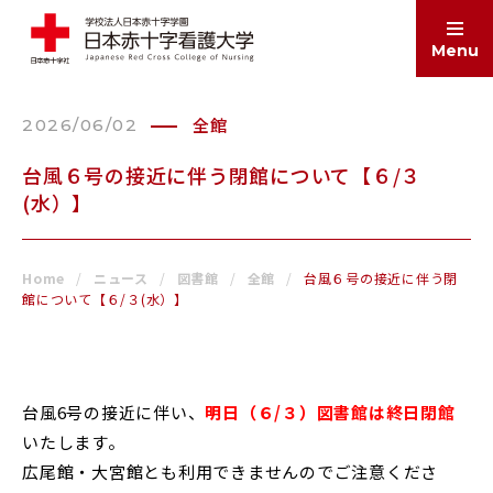
Menu
全館
2026/06/02
ABOUT
大学案内
台風６号の接近に伴う閉館について【６/３
(水）】
EDUCATION
学部・大学院
Home
ニュース
図書館
全館
台風６号の接近に伴う閉
館について【６/３(水）】
ADMISSIONS
入試情報
台風6号の接近に伴い、
明日（６/３）図書館は終日閉館
SCHOOL LIFE
いたします。
学生生活
広尾館・大宮館とも利用できませんのでご注意くださ