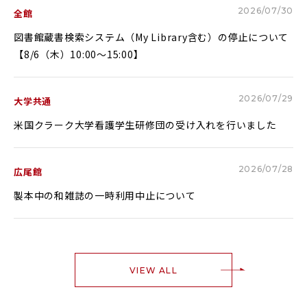
Glexa
Assessmentor
2026/07/30
全館
図書館蔵書検索システム（My Library含む）の停止について
ENGLISH
【8/6（木）10:00～15:00】
2026/07/29
大学共通
米国クラーク大学看護学生研修団の受け入れを行いました
学部進学
大学院進学
資料請求
イベント
イベント
2026/07/28
広尾館
製本中の和雑誌の一時利用中止について
OFFICIAL SNS ACCOUNT
VIEW ALL