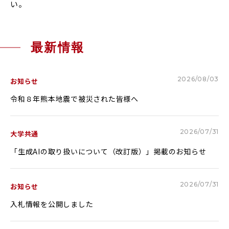
い。
RESEARCH & COLLABORATION
研究・社会連携
最新情報
受験生の方へ
保護者の方へ
2026/08/03
お知らせ
在学生の方へ
一般の方へ
令和８年熊本地震で被災された皆様へ
卒業生の方へ
ご寄付をお考えの方へ
2026/07/31
大学共通
よくある質問
教職員募集
「生成AIの取り扱いについて（改訂版）」掲載のお知らせ
お問い合わせ
図書館
アクセス
2026/07/31
お知らせ
入札情報を公開しました
学内専用
ポータルサイト