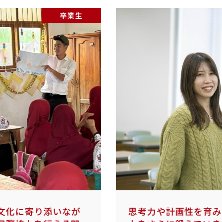
生
学部生
が
思考力や計画性を育みながら、実践