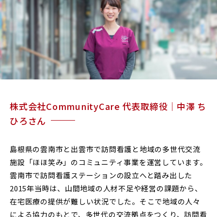
RESEARCH & COLLABORATION
研究・社会連携
受験生の方へ
保護者の方へ
在学生の方へ
一般の方へ
卒業生の方へ
ご寄付をお考えの方へ
株式会社CommunityCare 代表取締役｜中澤 ち
ひろさん
よくある質問
教職員募集
島根県の雲南市と出雲市で訪問看護と地域の多世代交流
お問い合わせ
図書館
施設「ほほ笑み」のコミュニティ事業を運営しています。
アクセス
雲南市で訪問看護ステーションの設立へと踏み出した
2015年当時は、山間地域の人材不足や経営の課題から、
在宅医療の提供が難しい状況でした。そこで地域の人々
学内専用
ポータルサイト
による協力のもとで、多世代の交流拠点をつくり、訪問看