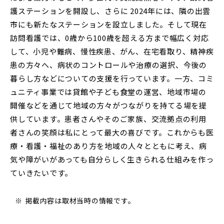
Glexa
Assessmentor
護ステーションを開設し、さらに 2024年には、隣の出雲
市にも新たなステーションを設立しました。そして現在
ENGLISH
訪問看護では、0歳から100歳を超える方まで幅広く対応
して、小児や難病、慢性疾患、がん、在宅看取り、精神疾
患の方々へ、病状のコントロールや治療の選択、今後の
暮らし方などについての支援を行っています。一方、コミ
ュニティ事業では貸館や子ども食堂の運営、地域市場の
学部進学
大学院進学
資料請求
開催などを通じて地域の方々がつながりを持てる場を提
イベント
イベント
供しています。患者さんやそのご家族、交流拠点の利用
者さんの笑顔は私にとって最大の喜びです。これからも医
療・看護・福祉のあり方を地域の人々とともに考え、病
気や障がいがあっても自分らしく生きられる仕組みを作っ
ていきたいです。
OFFICIAL SNS ACCOUNT
掲載内容は取材当時の情報です。