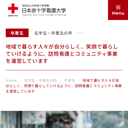
Menu
卒業生
在学生・卒業生の声
ABOUT
大学案内
地域で暮らす人々が自分らしく、笑顔で暮らし
ていけるように、訪問看護とコミュニティ事業
を運営しています
EDUCATION
学部・大学院
Home
在学生・卒業生の声
卒業生
地域で暮らす人々が自
ADMISSIONS
分らしく、笑顔で暮らしていけるように、訪問看護とコミュニティ事業
入試情報
を運営しています
SCHOOL LIFE
学生生活