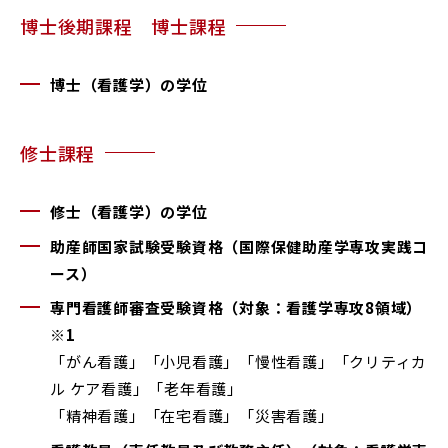
博士後期課程 博士課程
RESEARCH & COLLABORATION
研究・社会連携
博士（看護学）の学位
受験生の方へ
保護者の方へ
修士課程
在学生の方へ
一般の方へ
修士（看護学）の学位
卒業生の方へ
ご寄付をお考えの方へ
助産師国家試験受験資格（国際保健助産学専攻実践コ
ース）
よくある質問
教職員募集
専門看護師審査受験資格（対象：看護学専攻8領域）
お問い合わせ
図書館
※1
アクセス
「がん看護」「小児看護」「慢性看護」「クリティカ
ル ケア看護」「老年看護」
「精神看護」「在宅看護」「災害看護」
学内専用
ポータルサイト