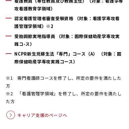
看護教員（専任教員及び教務主任）（対象：看護学専
Glexa
Assessmentor
攻看護教育学領域）
認定看護管理者審査受験資格 （対象：看護学専攻看
ENGLISH
護管理学領域）※2
受胎調節実地指導員 （対象：国際保健助産学専攻実
践コ-ス）
NCPR新生児蘇生法「専門」コース（A） （対象：国
学部進学
大学院進学
資料請求
イベント
際保健助産学専攻実践コース）
イベント
※1 専門看護師コースを修了し、所定の要件を満たした
方
※2 「看護管理学領域」を修了し、所定の要件を満たし
た方
OFFICIAL SNS ACCOUNT
キャリア支援のページへ