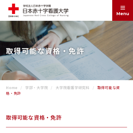
Menu
ABOUT
大学案内
取得可能な資格・免許
EDUCATION
学部・大学院
Home
学部・大学院
大学院看護学研究科
取得可能な資
ADMISSIONS
入試情報
格・免許
SCHOOL LIFE
取得可能な資格・免許
学生生活