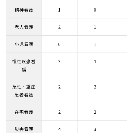
精神看護
1
0
老人看護
2
1
小児看護
0
1
4
慢性疾患看
3
１
1
護
急性・重症
2
2
患者看護
在宅看護
2
2
0
災害看護
4
3
2