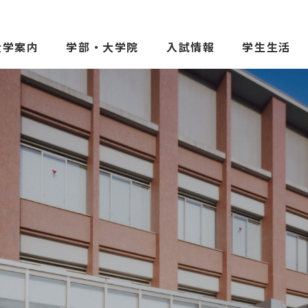
大学案内
学部・大学院
入試情報
学生生活
受験生の方へ
保護者の
在学生の方へ
一般の方
卒業生の方へ
ご寄付を
院
よくある質問
教職員募
お問い合わせ
図書館
アクセス
学内専用
ポータル