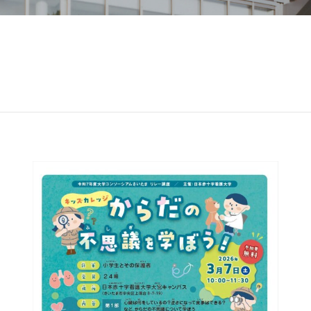
Glexa
Assess
BORATION
連携
ENGLISH