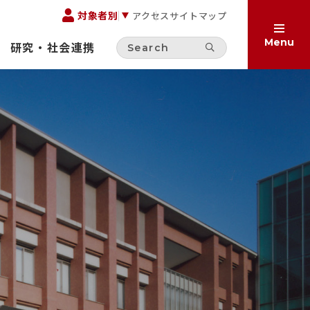
対象者別
アクセス
サイトマップ
Menu
研究・社会連携
方へ
へ
受験生の方へ
お考えの方へ
保護者の方へ
在学生の方へ
集
一般の方へ
卒業生の方へ
ご寄付をお考えの方へ
サイト