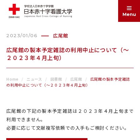
Menu
広尾館
2023/01/06
ABOUT
大学案内
広尾館の製本予定雑誌の利用中止について（～
２０２３年４月上旬）
EDUCATION
学部・大学院
Home
ニュース
図書館
広尾館
広尾館の製本予定雑誌
の利用中止について（～２０２３年４月上旬）
ADMISSIONS
入試情報
広尾館の下記の製本予定雑誌は２０２３年
４
月上旬まで
利用できません。
SCHOOL LIFE
学生生活
必要に応じて文献複写依頼での入手もご検討ください。