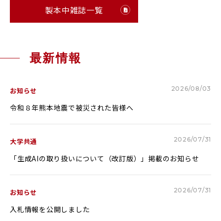
製本中雑誌一覧
RESEARCH & COLLABORATION
研究・社会連携
最新情報
受験生の方へ
保護者の方へ
在学生の方へ
一般の方へ
2026/08/03
お知らせ
卒業生の方へ
ご寄付をお考えの方へ
令和８年熊本地震で被災された皆様へ
よくある質問
教職員募集
2026/07/31
大学共通
お問い合わせ
図書館
「生成AIの取り扱いについて（改訂版）」掲載のお知らせ
アクセス
2026/07/31
お知らせ
学内専用
ポータルサイト
入札情報を公開しました