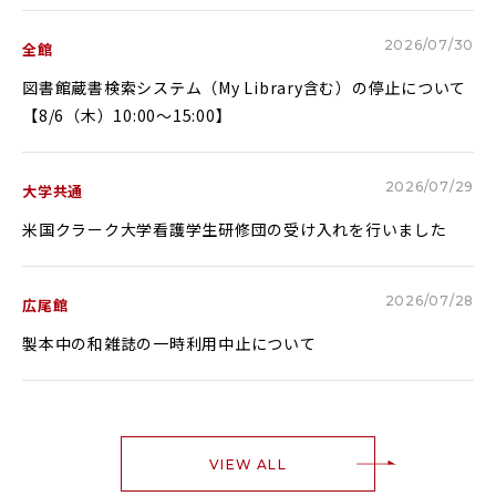
Glexa
Assessmentor
2026/07/30
全館
ENGLISH
図書館蔵書検索システム（My Library含む）の停止について
【8/6（木）10:00～15:00】
2026/07/29
大学共通
学部進学
大学院進学
米国クラーク大学看護学生研修団の受け入れを行いました
資料請求
イベント
イベント
2026/07/28
広尾館
製本中の和雑誌の一時利用中止について
OFFICIAL SNS ACCOUNT
VIEW ALL