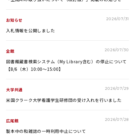
Glexa
Assessmentor
2026/07/31
お知らせ
ENGLISH
入札情報を公開しました
2026/07/30
全館
学部進学
大学院進学
図書館蔵書検索システム（My Library含む）の停止について
資料請求
イベント
イベント
【8/6（木）10:00～15:00】
2026/07/29
大学共通
米国クラーク大学看護学生研修団の受け入れを行いました
OFFICIAL SNS ACCOUNT
2026/07/28
広尾館
製本中の和雑誌の一時利用中止について