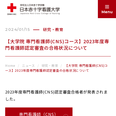
Menu
研究・教育
2024/01/15
ABOUT
大学案内
【大学院 専門看護師(CNS)コース】2023年度専
門看護師認定審査の合格状況について
EDUCATION
学部・大学院
Home
ニュース
研究・教育
【大学院 専門看護師(CNS)コ
ース】2023年度専門看護師認定審査の合格状況について
ADMISSIONS
入試情報
2023年度専門看護師(CNS)認定審査合格者が発表されま
した。
SCHOOL LIFE
学生生活
専門看護師（CNS）