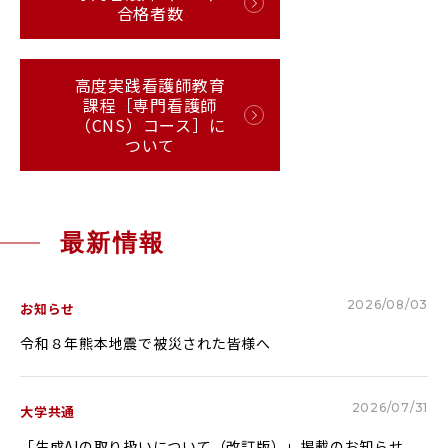
合格者数
RESEARCH & COLLABORATION
研究・社会連携
高度実践看護師教育
課程［専門看護師
（CNS）コース］に
受験生の方へ
保護者の方へ
ついて
在学生の方へ
一般の方へ
卒業生の方へ
ご寄付をお考えの方へ
最新情報
よくある質問
教職員募集
2026/08/03
お知らせ
お問い合わせ
図書館
令和８年熊本地震で被災された皆様へ
アクセス
2026/07/31
大学共通
学内専用
ポータルサイト
「生成AIの取り扱いについて（改訂版）」掲載のお知らせ