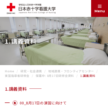
Menu
ABOUT
大学案内
1.講義資料
EDUCATION
学部・大学院
Home
研究・社会連携
地域連携・フロンティアセンター
ADMISSIONS
入試情報
実習指導者研修会
保護中: 8月17日研修会資料
1.講義資料
1.講義資料
SCHOOL LIFE
学生生活
00_8月17日の演習に向けて