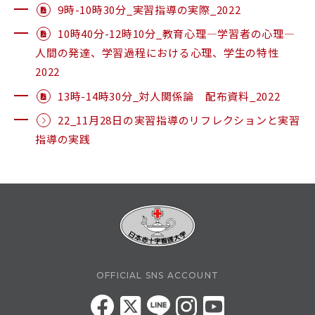
9時-10時30分_実習指導の実際_2022
RESEARCH & COLLABORATION
研究・社会連携
10時40分-12時10分_教育心理―学習者の心理―
人間の発達、学習過程における心理、学生の特性
2022
受験生の方へ
保護者の方へ
13時-14時30分_対人関係論 配布資料_2022
22_11月28日の実習指導のリフレクションと実習
在学生の方へ
一般の方へ
指導の実践
卒業生の方へ
ご寄付をお考えの方へ
よくある質問
教職員募集
お問い合わせ
図書館
アクセス
OFFICIAL SNS ACCOUNT
学内専用
ポータルサイト