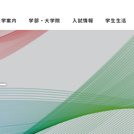
大学案内
学部・大学院
入試情報
学生生活
受験生の方へ
保護者の
在学生の方へ
一般の方
卒業生の方へ
ご寄付を
院
よくある質問
教職員募
ー
お問い合わせ
図書館
アクセス
学内専用
ポータル