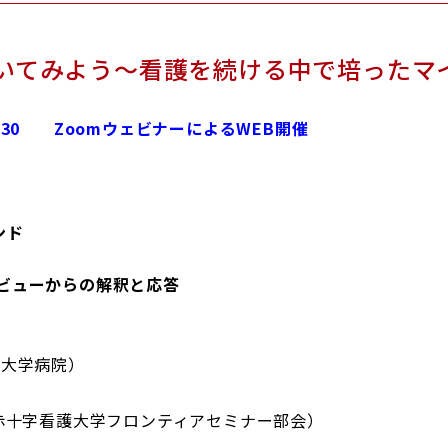
いてみよう～看護を続ける中で培ったマ
15:30
ZoomウェビナーによるWEB開催
ンド
ビューからの解釈と応答
大学病院）
十字看護大学フロンティアセミナー部会）